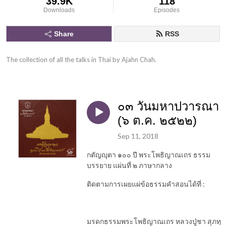
39.9K
118
Downloads
Episodes
Share
RSS
The collection of all the talks in Thai by Ajahn Chah.
๐๓ วันมหาปวารณา
(๖ ต.ค. ๒๕๒๒)
Sep 11, 2018
กตัญญุตา ๑๐๐ ปี พระโพธิญาณเถร ธรรม
บรรยาย แผ่นที่ ๒ ภาษากลาง
ติดตามการเผยแผ่ข้อธรรมคำสอนได้ที่
:
มรดกธรรมพระโพธิญาณเถร
หลวงปู่ชา
สุภทฺ