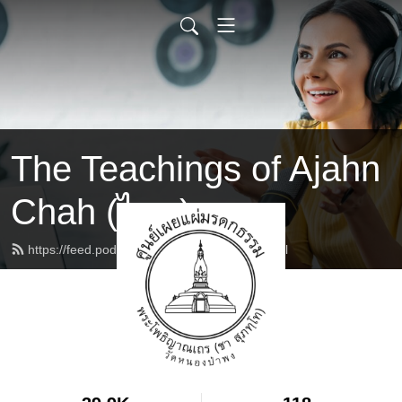
The Teachings of Ajahn
Chah (ไทย)
https://feed.podbean.com/ajahnchah/feed.xml