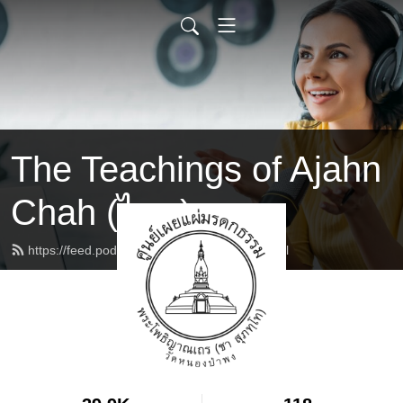
The Teachings of Ajahn
Chah (ไทย)
https://feed.podbean.com/ajahnchah/feed.xml