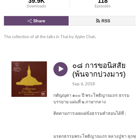
39.9K
118
Downloads
Episodes
Share
RSS
The collection of all the talks in Thai by Ajahn Chah.
๐๘ การขอนิสสัย​
(พ้นจาก​บ่วง​มาร​)
Sep 6, 2018
กตัญญุตา ๑๐๐ ปี พระโพธิญาณเถร ธรรม
บรรยาย แผ่นที่ ๒ ภาษากลาง
ติดตามการเผยแผ่ข้อธรรมคำสอนได้ที่
:
มรดกธรรมพระโพธิญาณเถร
หลวงปู่ชา
สุภทฺ